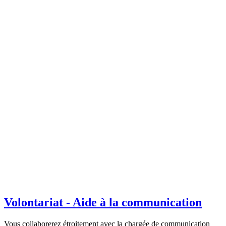
Lecture dans les écoles
Vous aimez faire la lecture aux enfants, leur faire découvrir
l'imaginaire et le monde des livres ? Vous avez 50 ans et plus ? Alors
ce volontariat est fait pour vous ! L'asbl Abracadabus vous mett...
Publié le 25.09.2023
Lire la suite