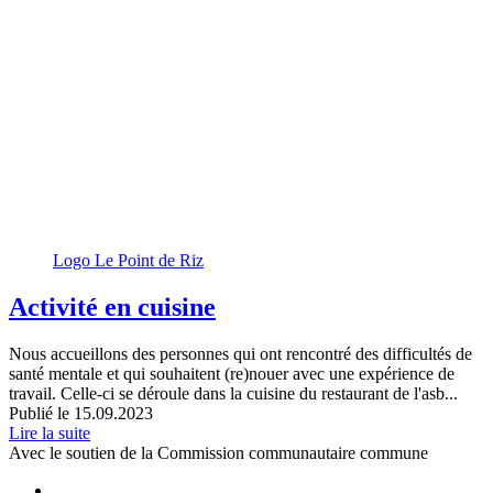
Pied de page
Plan du site
Contact
Tous droits réservés PBSM - Design :
LN
- Développement :
Bien à
vous
Email ou nom d'utilisateur
You can use your username or email address to login.
Mot de passe
Menu du compte de l'utilisateur
Modifier mon profil d'association
Modifier mon profil de volontaire
Se connecter